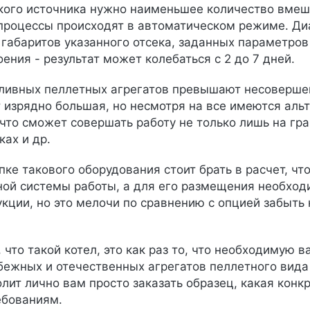
кого источника нужно наименьшее количество вмеша
процессы происходят в автоматическом режиме. Ди
т габаритов указанного отсека, заданных параметров
ения - результат может колебаться с 2 до 7 дней.
ивных пеллетных агрегатов превышают несовершенст
 изрядно большая, но несмотря на все имеются аль
то сможет совершать работу не только лишь на гран
ках и др.
ке такового оборудования стоит брать в расчет, чт
ой системы работы, а для его размещения необход
кции, но это мелочи по сравнению с опцией забыть
 что такой котел, это как раз то, что необходимую
бежных и отечественных агрегатов пеллетного вида
олит лично вам просто заказать образец, какая кон
бованиям.