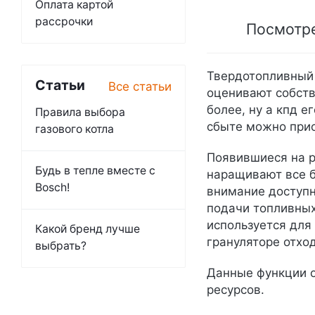
Оплата картой
рассрочки
Посмотре
Твердотопливный 
Статьи
Все статьи
оценивают собств
более, ну а кпд 
Правила выбора
сбыте можно прио
газового котла
Появившиеся на р
Будь в тепле вместе с
наращивают все б
Bosch!
внимание доступ
подачи топливных
используется для
Какой бренд лучше
грануляторе отх
выбрать?
Данные функции о
ресурсов.