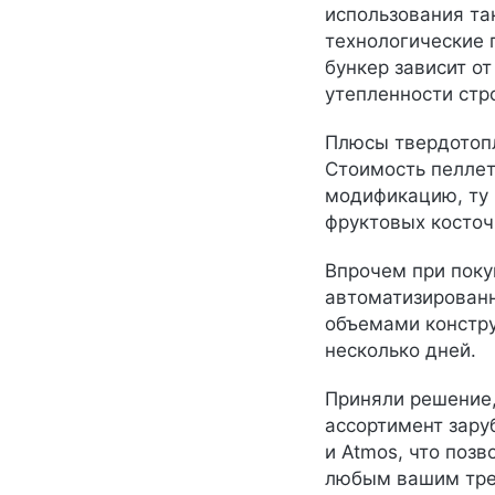
использования та
технологические 
бункер зависит о
утепленности стро
Плюсы твердотопл
Стоимость пеллет
модификацию, ту ч
фруктовых косточ
Впрочем при покуп
автоматизированн
объемами констру
несколько дней.
Приняли решение,
ассортимент зару
и Atmos, что позв
любым вашим тре