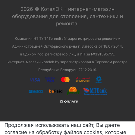
2026 © КотелОК - интернет-магазин
оборудования для отопления, сантехники и
ремонта.
Компания ЧТПУП "ТеплоБай" зарегистрирована решением
Администрацией Октябрьского р-на г. Витебска от 18.07.2014,
в Едином гос. регистре юр. лиц и ИП за №391395755.
Интернет-магазин kotelok.by зарегистрирован в Торговом реестре
Республики Беларусь 27.12.2019.
Продолжая использовать наш сайт, Вы даете
согласие на обработку файлов cookies, которые