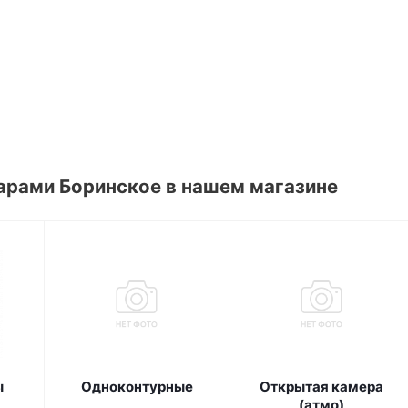
арами Боринское в нашем магазине
ы
Одноконтурные
Открытая камера
(атмо)