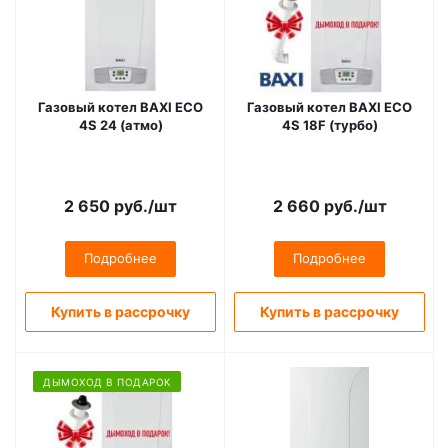
Газовый котел BAXI ECO
Газовый котел BAXI ECO
4S 24 (атмо)
4S 18F (турбо)
2 650
руб.
/шт
2 660
руб.
/шт
Подробнее
Подробнее
Купить в рассрочку
Купить в рассрочку
ДЫМОХОД В ПОДАРОК