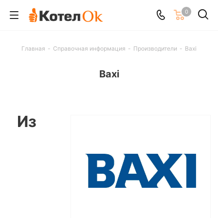
0
Главная
-
Справочная информация
-
Производители
-
Baxi
Baxi
Из